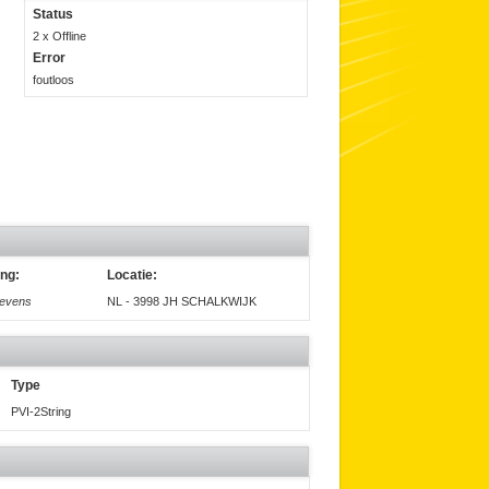
Status
2 x Offline
Error
foutloos
ing:
Locatie:
gevens
NL - 3998 JH SCHALKWIJK
Type
PVI-2String