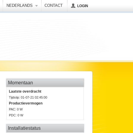
NEDERLANDS
CONTACT
LOGIN
Momentaan
Laatste overdracht
Tijdstip: 01-07-21 02:45:00
Productievermogen
P
AC
: 0 W
P
DC
: 0 W
Installatiestatus