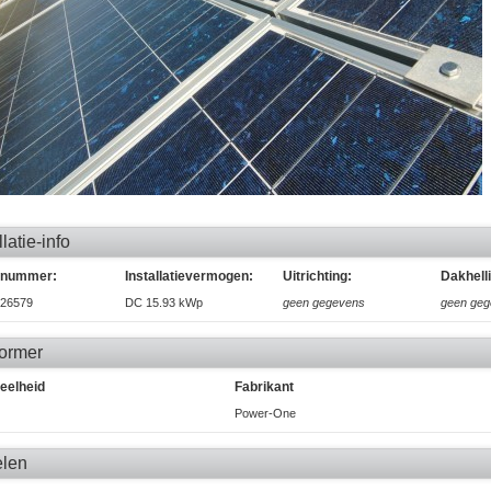
llatie-info
enummer:
Installatievermogen:
Uitrichting:
Dakhell
26579
DC 15.93 kWp
geen gegevens
geen ge
ormer
eelheid
Fabrikant
Power-One
len