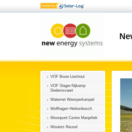
Schaapskooi Mergelland Epen
Tuin Valthermond
van der Aa Hernen
van Goch Hedel
Ne
van Groningen Texel
van Mullekom Helenaveen
van Rees Landerum
Verschuren Raamsdonk
VOF Bouw Lieshout
VOF Slager-Nijkamp
Dedemsvaart
Waternet Weesperkarspel
Wolfhagen Herkenbosch
Woonpunt Centre Manjefiek
Wouters Reusel