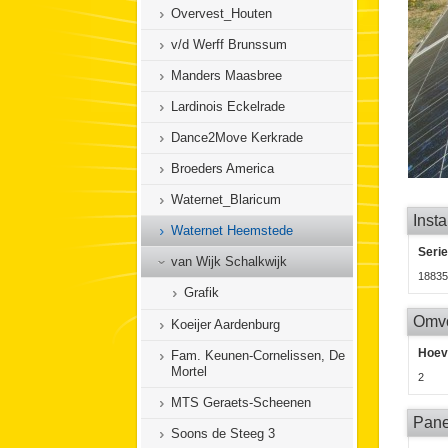
Overvest_Houten
v/d Werff Brunssum
Manders Maasbree
Lardinois Eckelrade
Dance2Move Kerkrade
Broeders America
Waternet_Blaricum
Insta
Waternet Heemstede
Seri
van Wijk Schalkwijk
18835
Grafik
Omv
Koeijer Aardenburg
Hoev
Fam. Keunen-Cornelissen, De
Mortel
2
MTS Geraets-Scheenen
Pane
Soons de Steeg 3