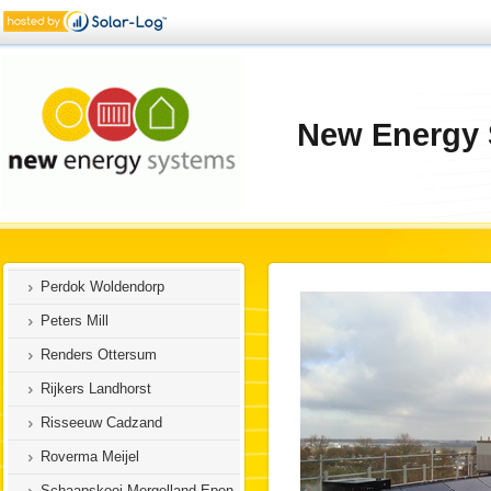
MTS van Renselaar
MTS Vriesen Swalmen
MTS Ermers-Verheijen
New Energy 
New Energy Systems
New Energy Systems (Maria
Hoop)
Opsteeg VOF Zeeland
Oskam Werkhoven
Perdok Woldendorp
Peters Mill
Renders Ottersum
Rijkers Landhorst
Risseeuw Cadzand
Roverma Meijel
Schaapskooi Mergelland Epen