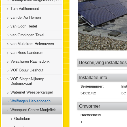
Tuin Valthermond
van der Aa Hernen
van Goch Hedel
van Groningen Texel
van Mullekom Helenaveen
van Rees Landerum
Verschuren Raamsdonk
Beschrijving installaties
VOF Bouw Lieshout
Installatie-info
VOF Slager-Nijkamp
Dedemsvaart
Serienummer:
Ins
Waternet Weesperkarspel
543531452
DC 
Wolfhagen Herkenbosch
Omvormer
Woonpunt Centre Manjefiek
Hoeveelheid
Grafieken
1