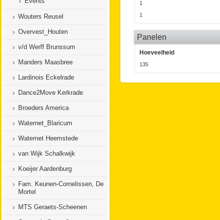
Events
1
1
Wouters Reusel
Overvest_Houten
Panelen
v/d Werff Brunssum
Hoeveelheid
Manders Maasbree
135
Lardinois Eckelrade
Dance2Move Kerkrade
Broeders America
Waternet_Blaricum
Waternet Heemstede
van Wijk Schalkwijk
Koeijer Aardenburg
Fam. Keunen-Cornelissen, De
Mortel
MTS Geraets-Scheenen