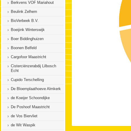
Berkvens VOF Mariahout
Beulink Zelhem
BioVerbeek B.V.
Boeijink Winterswijk
Boer Biddinghuizen
Boonen Belfeld
Cargofoor Maastricht
Cisterciënzerabdij Lilbosch
Echt
Cupido Terschelling
De Bloemplaathoeve Almkerk
de Koeijer Schoondijke
De Poshoof Maastricht
de Vos Biervliet
de Wit Waspik