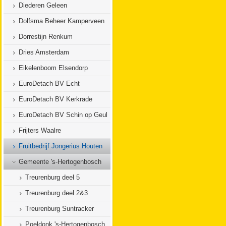
Diederen Geleen
Dolfsma Beheer Kamperveen
Dorrestijn Renkum
Dries Amsterdam
Eikelenboom Elsendorp
EuroDetach BV Echt
EuroDetach BV Kerkrade
EuroDetach BV Schin op Geul
Frijters Waalre
Fruitbedrijf Jongerius Houten
Gemeente 's-Hertogenbosch
Treurenburg deel 5
Treurenburg deel 2&3
Treurenburg Suntracker
Poeldonk 's-Hertogenbosch