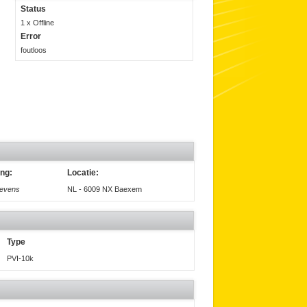
Status
1 x Offline
Error
foutloos
ing:
Locatie:
gevens
NL - 6009 NX Baexem
Type
PVI-10k