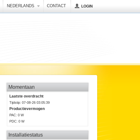
NEDERLANDS
CONTACT
LOGIN
Momentaan
Laatste overdracht
Tijdstip: 07-08-26 03:05:39
Productievermogen
P
AC
: 0 W
P
DC
: 0 W
Installatiestatus