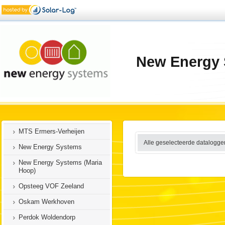
MTS Noordermeer Middenmeer
MTS Peeters-Donkers Kelpen-
Oler
MTS van der Ploeg
New Energy 
Kollumerpomp
MTS van Lenthe en Arauz
Daarle
MTS van Renselaar
MTS Vriesen Swalmen
MTS Ermers-Verheijen
Alle geselecteerde dataloggers
New Energy Systems
New Energy Systems (Maria
Hoop)
Opsteeg VOF Zeeland
Oskam Werkhoven
Perdok Woldendorp