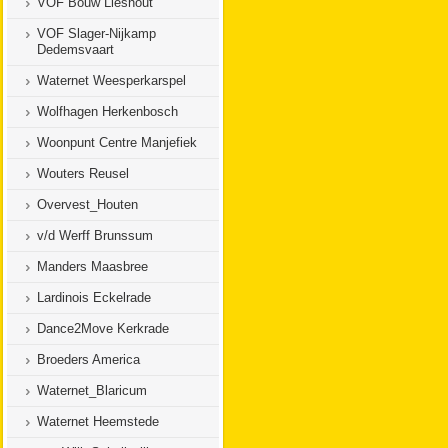
VOF Bouw Lieshout
VOF Slager-Nijkamp
Dedemsvaart
Waternet Weesperkarspel
Wolfhagen Herkenbosch
Woonpunt Centre Manjefiek
Wouters Reusel
Overvest_Houten
v/d Werff Brunssum
Manders Maasbree
Lardinois Eckelrade
Dance2Move Kerkrade
Broeders America
Waternet_Blaricum
Waternet Heemstede