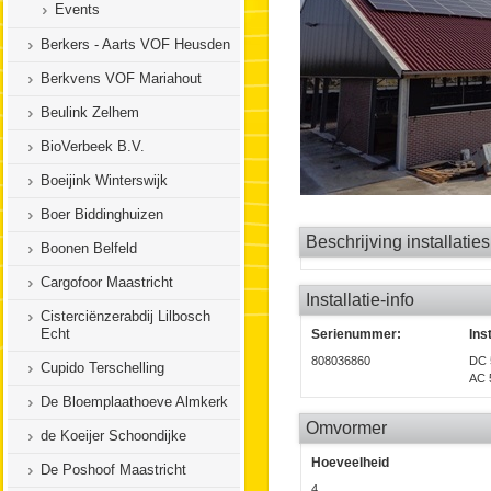
Events
Berkers - Aarts VOF Heusden
Berkvens VOF Mariahout
Beulink Zelhem
BioVerbeek B.V.
Boeijink Winterswijk
Boer Biddinghuizen
Beschrijving installaties
Boonen Belfeld
Cargofoor Maastricht
Installatie-info
Cisterciënzerabdij Lilbosch
Echt
Serienummer:
Ins
808036860
DC 
Cupido Terschelling
AC 
De Bloemplaathoeve Almkerk
Omvormer
de Koeijer Schoondijke
Hoeveelheid
De Poshoof Maastricht
4