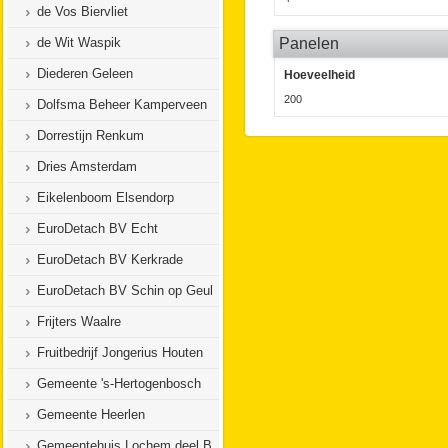
de Vos Biervliet
de Wit Waspik
Panelen
Diederen Geleen
Hoeveelheid
200
Dolfsma Beheer Kamperveen
Dorrestijn Renkum
Dries Amsterdam
Eikelenboom Elsendorp
EuroDetach BV Echt
EuroDetach BV Kerkrade
EuroDetach BV Schin op Geul
Frijters Waalre
Fruitbedrijf Jongerius Houten
Gemeente 's-Hertogenbosch
Gemeente Heerlen
Gemeentehuis Lochem deel B