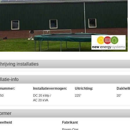
rijving installaties
llatie-info
enummer:
Installatievermogen:
Uitrichting:
Dakhell
50
DC 20 kWp /
225°
20°
AC 20 kVA
ormer
eelheid
Fabrikant
Power-One