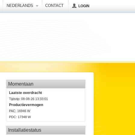
NEDERLANDS
CONTACT
LOGIN
Momentaan
Laatste overdracht
Tijdstip: 08-08-26 13:33:01
Productievermogen
P
AC
: 16946 W
P
DC
: 17348 W
Installatiestatus