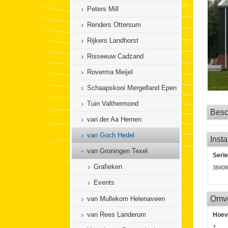
Peters Mill
Renders Ottersum
Rijkers Landhorst
Risseeuw Cadzand
Roverma Meijel
Schaapskooi Mergelland Epen
Tuin Valthermond
Besch
van der Aa Hernen
van Goch Hedel
Insta
van Groningen Texel
Seri
Grafieken
38408
Events
Omv
van Mullekom Helenaveen
van Rees Landerum
Hoev
2