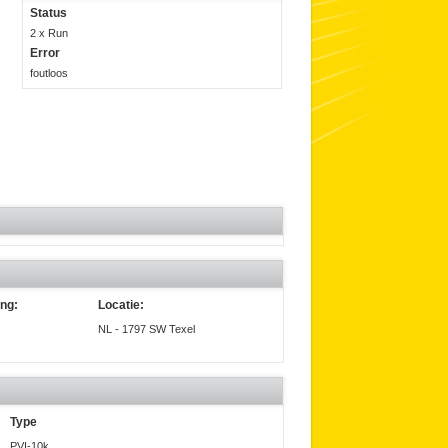
Status
2 x Run
Error
foutloos
ing:
Locatie:
NL - 1797 SW Texel
Type
PVI-10k