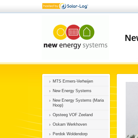
MTS Noordermeer Middenmeer
MTS Peeters-Donkers Kelpen-
Oler
MTS van der Ploeg
Ne
Kollumerpomp
MTS van Lenthe en Arauz
Daarle
MTS van Renselaar
MTS Vriesen Swalmen
MTS Ermers-Verheijen
New Energy Systems
New Energy Systems (Maria
Hoop)
Opsteeg VOF Zeeland
Oskam Werkhoven
Perdok Woldendorp